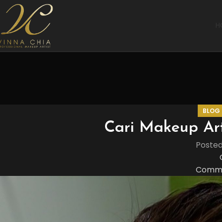
H
BLOG
Cari Makeup Art
Poste
Comme