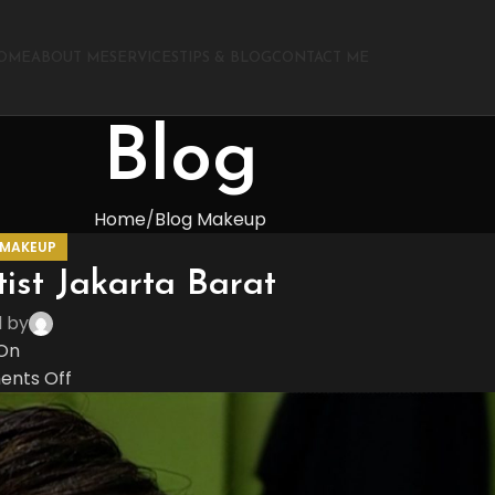
OME
ABOUT ME
SERVICES
TIPS & BLOG
CONTACT ME
Blog
Home
Blog Makeup
 MAKEUP
ist Jakarta Barat
d by
On
nts Off