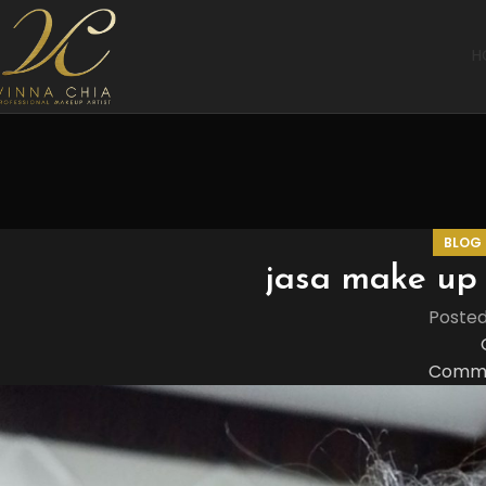
H
BLOG
jasa make up 
Poste
Comme