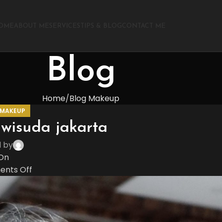
OME
ABOUT ME
SERVICES
TIPS & BLOG
CONTACT ME
Blog
Home
Blog Makeup
 MAKEUP
wisuda jakarta
d by
On
nts Off