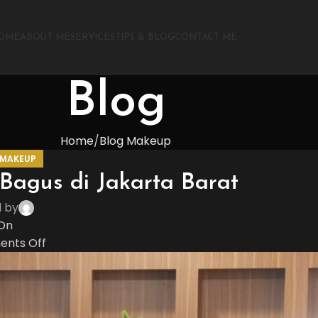
OME
ABOUT ME
SERVICES
TIPS & BLOG
CONTACT ME
Blog
Home
Blog Makeup
 MAKEUP
Bagus di Jakarta Barat
d by
On
nts Off